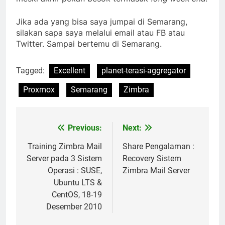
Jika ada yang bisa saya jumpai di Semarang,
silakan sapa saya melalui email atau FB atau
Twitter. Sampai bertemu di Semarang.
Tagged:
Excellent
planet-terasi-aggregator
Proxmox
Semarang
Zimbra
Previous:
Next:
Post
navigation
Training Zimbra Mail
Share Pengalaman :
Server pada 3 Sistem
Recovery Sistem
Operasi : SUSE,
Zimbra Mail Server
Ubuntu LTS &
CentOS, 18-19
Desember 2010