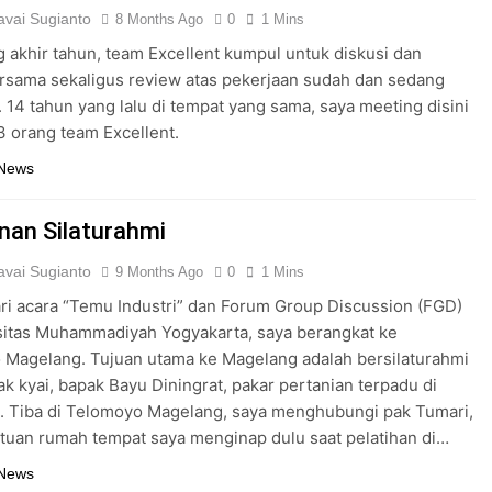
vai Sugianto
8 Months Ago
0
1 Mins
 akhir tahun, team Excellent kumpul untuk diskusi dan
rsama sekaligus review atas pekerjaan sudah dan sedang
. 14 tahun yang lalu di tempat yang sama, saya meeting disini
 orang team Excellent.
 News
anan Silaturahmi
vai Sugianto
9 Months Ago
0
1 Mins
ri acara “Temu Industri” dan Forum Group Discussion (FGD)
sitas Muhammadiyah Yogyakarta, saya berangkat ke
 Magelang. Tujuan utama ke Magelang adalah bersilaturahmi
k kyai, bapak Bayu Diningrat, pakar pertanian terpadu di
. Tiba di Telomoyo Magelang, saya menghubungi pak Tumari,
 tuan rumah tempat saya menginap dulu saat pelatihan di…
 News