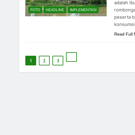
adalah ib
rombongan
FOTO
HEADLINE
IMPLEMENTASI
peserta b
konsumsi
Read Full
1
2
3