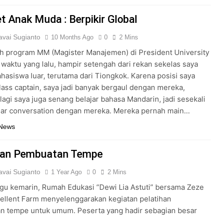
t Anak Muda : Berpikir Global
vai Sugianto
10 Months Ago
0
2 Mins
ah program MM (Magister Manajemen) di President University
waktu yang lalu, hampir setengah dari rekan sekelas saya
hasiswa luar, terutama dari Tiongkok. Karena posisi saya
lass captain, saya jadi banyak bergaul dengan mereka,
lagi saya juga senang belajar bahasa Mandarin, jadi sesekali
ajar conversation dengan mereka. Mereka pernah main…
 News
han Pembuatan Tempe
vai Sugianto
1 Year Ago
0
2 Mins
gu kemarin, Rumah Edukasi “Dewi Lia Astuti” bersama Zeze
ellent Farm menyelenggarakan kegiatan pelatihan
n tempe untuk umum. Peserta yang hadir sebagian besar