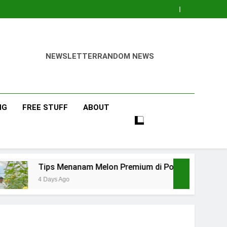
NEWSLETTER
RANDOM NEWS
NG
FREE STUFF
ABOUT
s Menanam Melon Premium di Polibag Skala Rumahan
s Ago