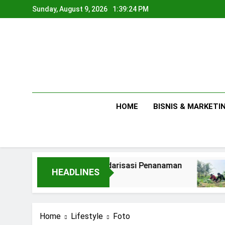
Skip
Sunday, August 9, 2026
1:39:25 PM
to
content
HOME
BISNIS & MARKETI
Membuat Standarisasi Penanaman
Antara K
HEADLINES
2 Days Ago
3 Days Ago
Home
Lifestyle
Foto