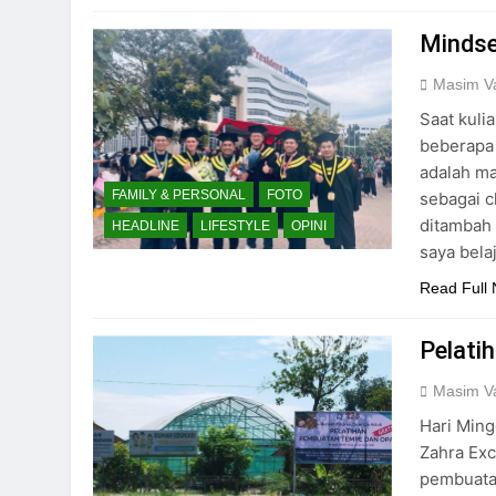
Mindse
Masim Va
Saat kuli
beberapa 
adalah ma
FAMILY & PERSONAL
FOTO
sebagai c
ditambah 
HEADLINE
LIFESTYLE
OPINI
saya bel
Read Full
Pelati
Masim Va
Hari Ming
Zahra Exc
pembuata