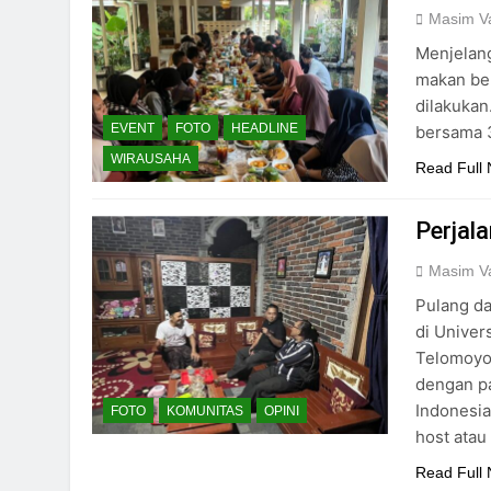
Masim Va
Menjelang
makan be
dilakukan
EVENT
FOTO
HEADLINE
bersama 3
WIRAUSAHA
Read Full
Perjal
Masim Va
Pulang da
di Univer
Telomoyo
dengan pa
Indonesia
FOTO
KOMUNITAS
OPINI
host atau
Read Full