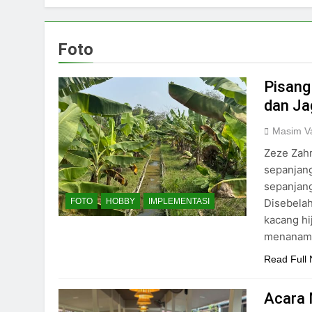
Foto
Pisang
dan Ja
Masim Va
Zeze Zahr
sepanjang
sepanjang
Disebela
FOTO
HOBBY
IMPLEMENTASI
kacang h
menanam 
Read Full
Acara 