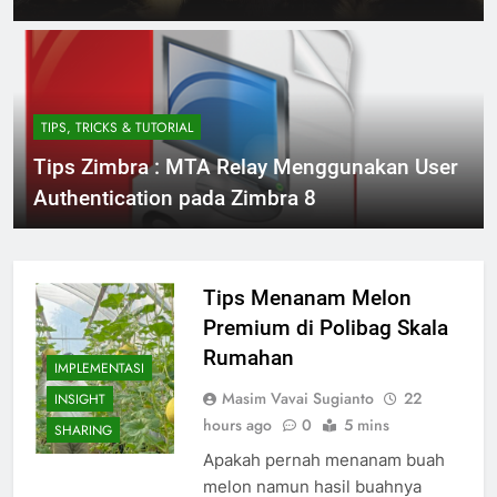
TIPS, TRICKS & TUTORIAL
Tips Zimbra : MTA Relay Menggunakan User
Authentication pada Zimbra 8
Tips Menanam Melon
Premium di Polibag Skala
Rumahan
IMPLEMENTASI
Masim Vavai Sugianto
22
INSIGHT
hours ago
0
5 mins
SHARING
Apakah pernah menanam buah
melon namun hasil buahnya