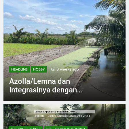
3 weeks ago
HEADLINE
IMPLEMENTASI
Menghitung Biaya
Pembuatan Kotak Lahan
(Raised-Bed Gardening)