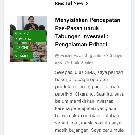
Read Full News
Menyisihkan Pendapatan
Pas-Pasan untuk
FAMILY &
Tabungan Investasi :
PERSONAL
Pengalaman Pribadi
INSIGHT
Masim Vavai Sugianto
5 days
SHARING
ago
1
3 mins
Selepas lulus SMA, saya pernah
bekerja sebagai operator
produksi (buruh) pada sebuah
pabrik di Cikarang. Saat itu, saya
belum memikirkan investasi,
karena pendapatan yang ada
hanya cukup untuk kebutuhan
sehari-hari, meski saat itu saya
masih bujangan. Saya baru mulai