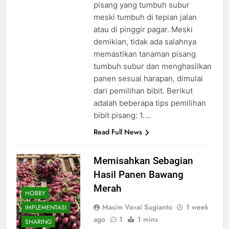
pisang yang tumbuh subur
meski tumbuh di tepian jalan
atau di pinggir pagar. Meski
demikian, tidak ada salahnya
memastikan tanaman pisang
tumbuh subur dan menghasilkan
panen sesuai harapan, dimulai
dari pemilihan bibit. Berikut
adalah beberapa tips pemilihan
bibit pisang: 1….
Read Full News
Memisahkan Sebagian
Hasil Panen Bawang
Merah
HOBBY
Masim Vavai Sugianto
1 week
IMPLEMENTASI
ago
1
1 mins
SHARING