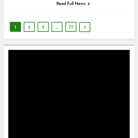
Read Full News
1
2
3
…
77