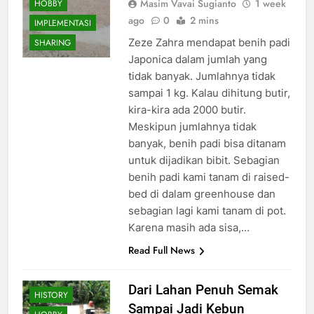
Masim Vavai Sugianto
1 week
HOBBY
ago
0
2 mins
IMPLEMENTASI
Zeze Zahra mendapat benih padi
SHARING
Japonica dalam jumlah yang
tidak banyak. Jumlahnya tidak
sampai 1 kg. Kalau dihitung butir,
kira-kira ada 2000 butir.
Meskipun jumlahnya tidak
banyak, benih padi bisa ditanam
untuk dijadikan bibit. Sebagian
benih padi kami tanam di raised-
bed di dalam greenhouse dan
sebagian lagi kami tanam di pot.
Karena masih ada sisa,…
Read Full News
Dari Lahan Penuh Semak
HISTORY
Sampai Jadi Kebun