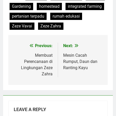
Gardening
homestead
integrated farming
pertanian terpadu
rumah edukasi
Zeze Vavai
Zeze Zahra
Previous:
Next:
Post
navigation
Membuat
Mesin Cacah
Perencanaan di
Rumput, Daun dan
Lingkungan Zeze
Ranting Kayu
Zahra
LEAVE A REPLY