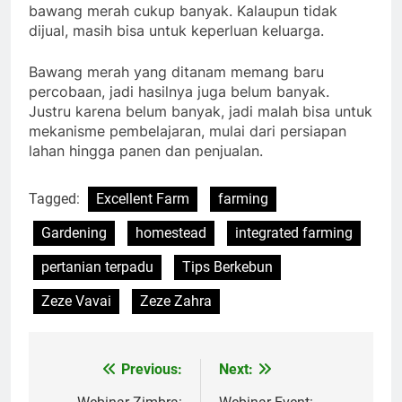
bawang merah cukup banyak. Kalaupun tidak
dijual, masih bisa untuk keperluan keluarga.
Bawang merah yang ditanam memang baru
percobaan, jadi hasilnya juga belum banyak.
Justru karena belum banyak, jadi malah bisa untuk
mekanisme pembelajaran, mulai dari persiapan
lahan hingga panen dan penjualan.
Tagged:
Excellent Farm
farming
Gardening
homestead
integrated farming
pertanian terpadu
Tips Berkebun
Zeze Vavai
Zeze Zahra
Previous:
Next:
Post