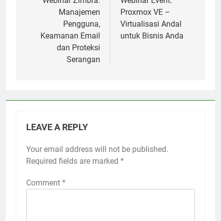
navigation
Webinar Zimbra:
Webinar Event:
Manajemen
Proxmox VE –
Pengguna,
Virtualisasi Andal
Keamanan Email
untuk Bisnis Anda
dan Proteksi
Serangan
LEAVE A REPLY
Your email address will not be published.
Required fields are marked
*
Comment
*