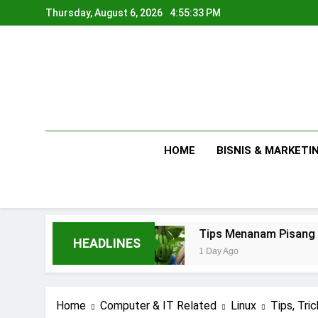
Skip
Thursday, August 6, 2026
4:55:34 PM
to
content
HOME
BISNIS & MARKETI
umahan
Tips Menanam Pisang : Pentingnya M
HEADLINES
1 Day Ago
Home
Computer & IT Related
Linux
Tips, Tric