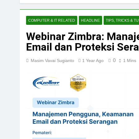
COMPUTER & IT RELATED
HEADLINE
TIPS, TRICKS & T
Webinar Zimbra: Mana
Email dan Proteksi Ser
0
Masim Vavai Sugianto
1 Year Ago
1 Mins