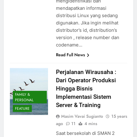
mengidentifikasi dan
mendapatkan informasi
distribusi Linux yang sedang
digunakan. Jika ingin melihat
distributor’s id, distribution’s
version , release number dan
codename…
Read Full News
Perjalanan Wirausaha :
Dari Operator Produksi
Hingga Bisnis
FAMILY &
Implementasi Sistem
PERSONAL
Server & Training
FEATURE
Masim Vavai Sugianto
15 years
ago
11
4 mins
Saat bersekolah di SMAN 2