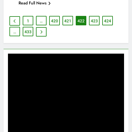
Read Full News
1
…
420
421
422
423
424
…
433