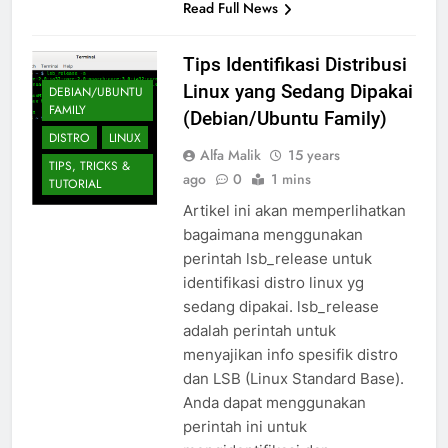
Read Full News
Tips Identifikasi Distribusi
Linux yang Sedang Dipakai
DEBIAN/UBUNTU
FAMILY
(Debian/Ubuntu Family)
DISTRO
LINUX
Alfa Malik
15 years
TIPS, TRICKS &
ago
0
1 mins
TUTORIAL
Artikel ini akan memperlihatkan
bagaimana menggunakan
perintah lsb_release untuk
identifikasi distro linux yg
sedang dipakai. lsb_release
adalah perintah untuk
menyajikan info spesifik distro
dan LSB (Linux Standard Base).
Anda dapat menggunakan
perintah ini untuk