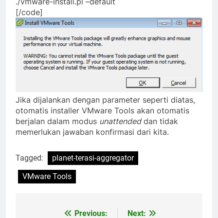
./vmware-install.pl –default
[/code]
Jika dijalankan dengan parameter seperti diatas,
otomatis installer VMware Tools akan otomatis
berjalan dalam modus
unattended
dan tidak
memerlukan jawaban konfirmasi dari kita.
Tagged:
planet-terasi-aggregator
VMware Tools
Previous:
Next:
Post