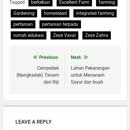
Tagged:
berkebun
Excellent Farm
farming
Gardening
homestead
integrated farming
pertanian
pertanian terpadu
rumah edukasi
Zeze Vavai
Zeze Zahra
Previous:
Next:
Post
navigation
Cempedak
Lahan Pekarangan
(Nangkadak) Tanam
untuk Menanam
dari Biji
Sayur dan buah
LEAVE A REPLY