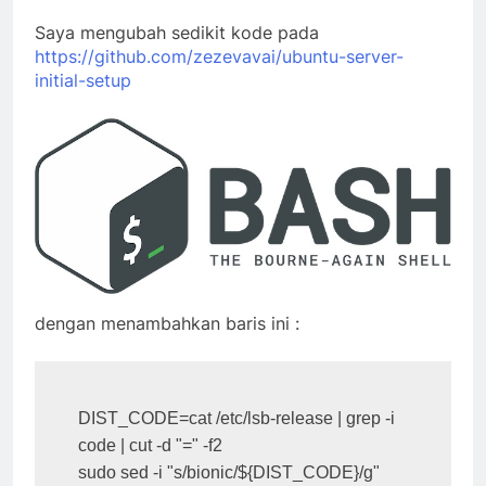
Saya mengubah sedikit kode pada
https://github.com/zezevavai/ubuntu-server-
initial-setup
dengan menambahkan baris ini :
DIST_CODE=cat /etc/lsb-release | grep -i 
code | cut -d "=" -f2

sudo sed -i "s/bionic/${DIST_CODE}/g" 