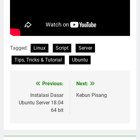
Tagged:
Linux
Script
Server
Tips, Tricks & Tutorial
Ubuntu
Previous:
Next:
Post
navigation
Instalasi Dasar
Kebun Pisang
Ubuntu Server 18.04
64 bit