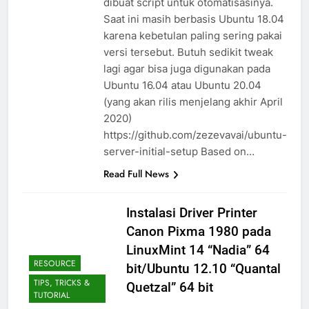
dibuat script untuk otomatisasinya.
Saat ini masih berbasis Ubuntu 18.04
karena kebetulan paling sering pakai
versi tersebut. Butuh sedikit tweak
lagi agar bisa juga digunakan pada
Ubuntu 16.04 atau Ubuntu 20.04
(yang akan rilis menjelang akhir April
2020)
https://github.com/zezevavai/ubuntu-
server-initial-setup Based on…
Read Full News
Instalasi Driver Printer
Canon Pixma 1980 pada
LinuxMint 14 “Nadia” 64
RESOURCE
bit/Ubuntu 12.10 “Quantal
TIPS, TRICKS &
Quetzal” 64 bit
TUTORIAL