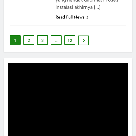
instalasi akhirnya […]
Read Full News
1
2
3
…
12