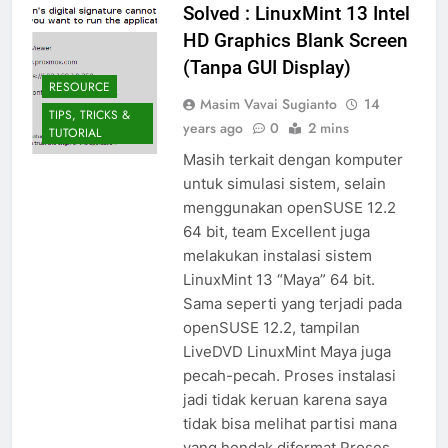
Solved : LinuxMint 13 Intel
HD Graphics Blank Screen
(Tanpa GUI Display)
RESOURCE
Masim Vavai Sugianto
14
TIPS, TRICKS &
years ago
0
2 mins
TUTORIAL
Masih terkait dengan komputer
untuk simulasi sistem, selain
menggunakan openSUSE 12.2
64 bit, team Excellent juga
melakukan instalasi sistem
LinuxMint 13 “Maya” 64 bit.
Sama seperti yang terjadi pada
openSUSE 12.2, tampilan
LiveDVD LinuxMint Maya juga
pecah-pecah. Proses instalasi
jadi tidak keruan karena saya
tidak bisa melihat partisi mana
yang hendak diformat Proses