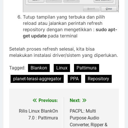
Tutup tampilan yang terbuka dan pilih
reload atau jalankan perintah refresh
repository dengan mengetikkan :
sudo apt-
get update
pada terminal
Setelah proses refresh selesai, kita bisa
melakukan instalasi driver/sistem yang diperlukan.
Tagged:
Blankon
Linux
Pattimura
planet-terasi-aggregator
PPA
Repository
Previous:
Next:
Post
navigation
Rilis Linux BlankOn
PACPL: Multi
7.0 : Pattimura
Purpose Audio
Converter, Ripper &