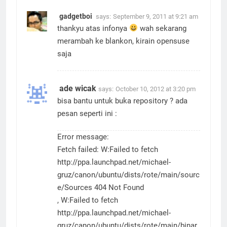
gadgetboi
says:
September 9, 2011 at 9:21 am
thankyu atas infonya
wah sekarang
merambah ke blankon, kirain opensuse
saja
ade wicak
says:
October 10, 2012 at 3:20 pm
bisa bantu untuk buka repository ? ada
pesan seperti ini :
Error message:
Fetch failed: W:Failed to fetch
http://ppa.launchpad.net/michael-
gruz/canon/ubuntu/dists/rote/main/sourc
e/Sources
404 Not Found
, W:Failed to fetch
http://ppa.launchpad.net/michael-
gruz/canon/ubuntu/dists/rote/main/binar