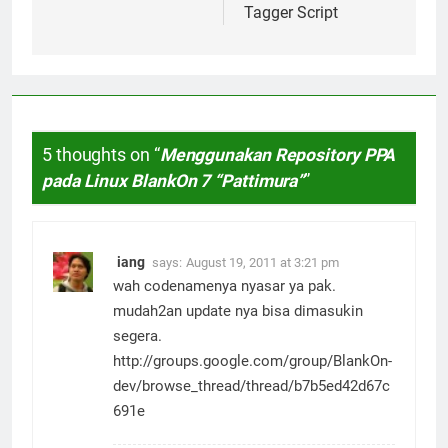
Tagger Script
5 thoughts on “
Menggunakan Repository PPA
pada Linux BlankOn 7 “Pattimura”
”
iang
says:
August 19, 2011 at 3:21 pm
wah codenamenya nyasar ya pak.
mudah2an update nya bisa dimasukin
segera.
http://groups.google.com/group/BlankOn-
dev/browse_thread/thread/b7b5ed42d67c
691e