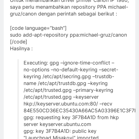
saya perlu menambahkan repository PPA michael-
gruz/canon dengan perintah sebagai berikut :
[code language=”bash”]
sudo add-apt-repository ppa:michael-gruz/canon
[/code]
Hasilnya :
Executing: gpg –ignore-time-conflict –
no-options –no-default-keyring –secret-
keyring /etc/apt/secring.gpg –trustdb-
name /etc/apt/trustdb.gpg –keyring
/etc/apt/trusted.gpg –primary-keyring
/etc/apt/trusted.gpg –keyserver
hkp://keyserver.ubuntu.com:80/ –recv
84E550CD36EC35430A66AC5A03396E1C3F7B
gpg: requesting key 3F7B4A1D from hkp
server keyserver.ubuntu.com
gpg: key 3F7B4A1D: public key
“Launchpad Misakovi” imported