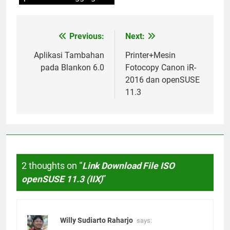
Previous:
Next:
Post
navigation
Aplikasi Tambahan
Printer+Mesin
pada Blankon 6.0
Fotocopy Canon iR-
2016 dan openSUSE
11.3
2 thoughts on “
Link Download File ISO
openSUSE 11.3 (IIX)
”
Willy Sudiarto Raharjo
says: