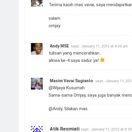
Terima kasih mas vavai, saya mendapatkan m
salam
omjay
Andy MSE
says:
January 11, 2012 at 8:36 am
tulisan yang mencerahkan…
alinea ke-4 saya sadur ya!
Masim Vavai Sugianto
says:
January 11, 201
@Wijaya Kusumah
Sama-sama Omjay, saya juga banyak menda
@Andy, Silakan mas.
Atik Resmiati
says:
January 11, 2012 at 9:1