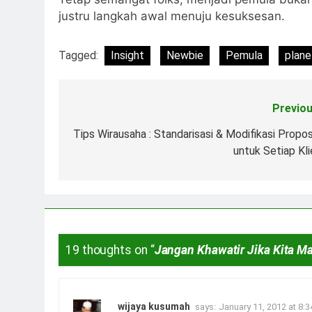
justru langkah awal menuju kesuksesan.
Tagged:
Insight
Newbie
Pemula
plane
Previou
Post
navigation
Tips Wirausaha : Standarisasi & Modifikasi Propos
untuk Setiap Kli
19 thoughts on “
Jangan Khawatir Jika Kita 
wijaya kusumah
says:
January 11, 2012 at 8: