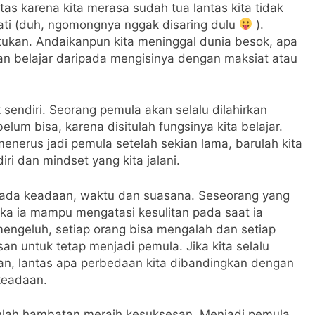
as karena kita merasa sudah tua lantas kita tidak
mati (duh, ngomongnya nggak disaring dulu
).
ukan. Andaikanpun kita meninggal dunia besok, apa
gan belajar daripada mengisinya dengan maksiat atau
 sendiri. Seorang pemula akan selalu dilahirkan
belum bisa, karena disitulah fungsinya kita belajar.
enerus jadi pemula setelah sekian lama, barulah kita
ri dan mindset yang kita jalani.
 pada keadaan, waktu dan suasana. Seseorang yang
jika ia mampu mengatasi kesulitan pada saat ia
mengeluh, setiap orang bisa mengalah dan setiap
n untuk tetap menjadi pemula. Jika kita selalu
n, lantas apa perbedaan kita dibandingkan dengan
keadaan.
nlah hambatan meraih kesuksesan. Menjadi pemula