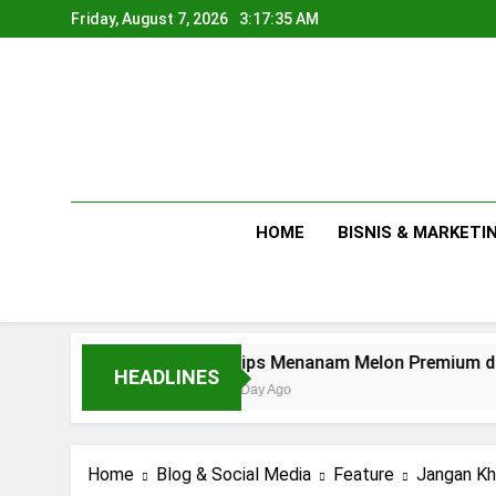
Skip
Friday, August 7, 2026
3:17:36 AM
to
content
HOME
BISNIS & MARKETI
Tips Menanam Melon Premium di Polibag Skala
HEADLINES
1 Day Ago
Home
Blog & Social Media
Feature
Jangan Kh