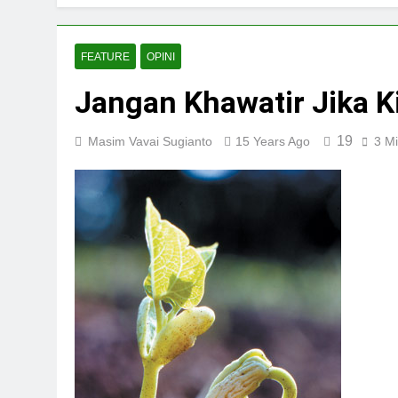
FEATURE
OPINI
Jangan Khawatir Jika 
19
Masim Vavai Sugianto
15 Years Ago
3 M