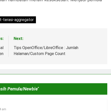
t-terasi-aggregator
s:
Next:
al
Tips OpenOffice/LibreOffice : Jumlah
en
Halaman/Custom Page Count
Masih Pemula/Newbie
”
34 am