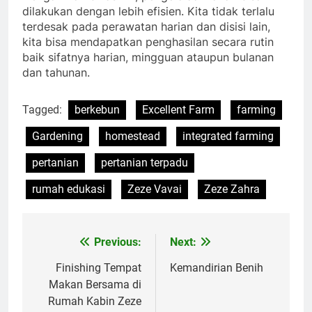
dilakukan dengan lebih efisien. Kita tidak terlalu
terdesak pada perawatan harian dan disisi lain,
kita bisa mendapatkan penghasilan secara rutin
baik sifatnya harian, mingguan ataupun bulanan
dan tahunan.
Tagged:
berkebun
Excellent Farm
farming
Gardening
homestead
integrated farming
pertanian
pertanian terpadu
rumah edukasi
Zeze Vavai
Zeze Zahra
Previous:
Next:
Post
navigation
Finishing Tempat
Kemandirian Benih
Makan Bersama di
Rumah Kabin Zeze