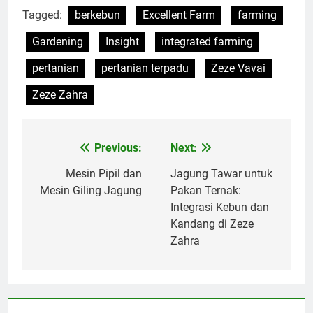
Tagged:
berkebun
Excellent Farm
farming
Gardening
Insight
integrated farming
pertanian
pertanian terpadu
Zeze Vavai
Zeze Zahra
Previous:
Next:
Post
navigation
Mesin Pipil dan
Jagung Tawar untuk
Mesin Giling Jagung
Pakan Ternak:
Integrasi Kebun dan
Kandang di Zeze
Zahra