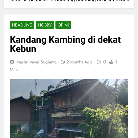
HEADLINE
HOBBY
OPINI
Kandang Kambing di dekat
Kebun
0
Masim Vavai Sugianto
2 Months Ago
1
Mins