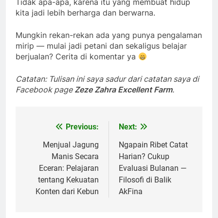
Tidak apa-apa, karena itu yang membuat hidup
kita jadi lebih berharga dan berwarna.
Mungkin rekan-rekan ada yang punya pengalaman
mirip — mulai jadi petani dan sekaligus belajar
berjualan? Cerita di komentar ya
Catatan: Tulisan ini saya sadur dari catatan saya di
Facebook page
Zeze Zahra Excellent Farm
.
Previous:
Next:
Post
navigation
Menjual Jagung
Ngapain Ribet Catat
Manis Secara
Harian? Cukup
Eceran: Pelajaran
Evaluasi Bulanan —
tentang Kekuatan
Filosofi di Balik
Konten dari Kebun
AkFina