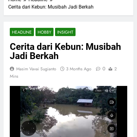
Cerita dari Kebun: Musibah Jadi Berkah
HEADLINE
HOBBY
INSIGHT
Cerita dari Kebun: Musibah
Jadi Berkah
0
Masim Vavai Sugianto
3 Months Ago
2
Mins