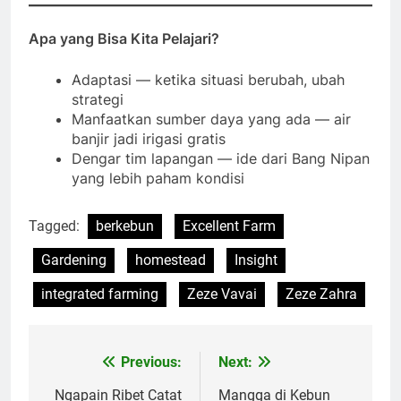
Apa yang Bisa Kita Pelajari?
Adaptasi — ketika situasi berubah, ubah
strategi
Manfaatkan sumber daya yang ada — air
banjir jadi irigasi gratis
Dengar tim lapangan — ide dari Bang Nipan
yang lebih paham kondisi
Tagged:
berkebun
Excellent Farm
Gardening
homestead
Insight
integrated farming
Zeze Vavai
Zeze Zahra
Previous:
Next:
Post
navigation
Ngapain Ribet Catat
Mangga di Kebun