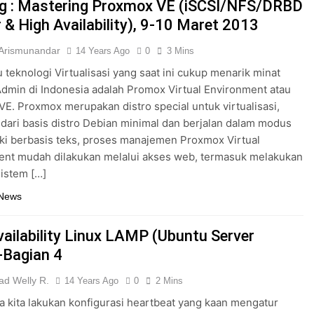
ng : Mastering Proxmox VE (iSCSI/NFS/DRBD
 & High Availability), 9-10 Maret 2013
 Arismunandar
14 Years Ago
0
3 Mins
u teknologi Virtualisasi yang saat ini cukup menarik minat
dmin di Indonesia adalah Promox Virtual Environment atau
E. Proxmox merupakan distro special untuk virtualisasi,
dari basis distro Debian minimal dan berjalan dalam modus
ki berbasis teks, proses manajemen Proxmox Virtual
ent mudah dilakukan melalui akses web, termasuk melakukan
sistem […]
 News
vailability Linux LAMP (Ubuntu Server
-Bagian 4
d Welly R.
14 Years Ago
0
2 Mins
a kita lakukan konfigurasi heartbeat yang kaan mengatur