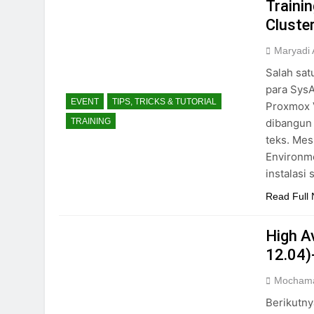
Traini
Cluster
Maryadi
Salah sat
para SysA
EVENT
TIPS, TRICKS & TUTORIAL
Proxmox V
dibangun 
TRAINING
teks. Mes
Environm
instalasi 
Read Full
High A
12.04)
Mochama
Berikutny