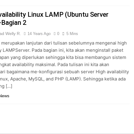
vailability Linux LAMP (Ubuntu Server
-Bagian 2
d Welly R.
14 Years Ago
0
5 Mins
i merupakan lanjutan dari tulisan sebelumnya mengenai high
ity LAMPServer. Pada bagian ini, kita akan menginstall paket
apan yang diperlukan sehingga kita bisa membangun sistem
gkat availability maksimal. Pada tulisan ini kita akan
ri bagaimana me-konfigurasi sebuah server High availability
inux, Apache, MySQL, and PHP (LAMP). Sehingga ketika ada
ng […]
 News