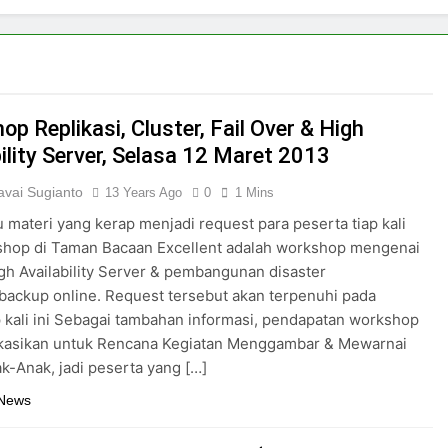
patan Pas-Pasan untuk Tabungan Investasi : Pengalaman Pr
ma Bekerja : Sampai Kapan?
Tidak Ada Sala
7 Days Ago
p Replikasi, Cluster, Fail Over & High
ian Hasil Panen Bawang Merah
Membuat Pe
ility Server, Selasa 12 Maret 2013
1 Week Ago
Semak Sampai Jadi Kebun Jagung: Proses Kecil di Zeze Zahr
vai Sugianto
13 Years Ago
0
1 Mins
u materi yang kerap menjadi request para peserta tiap kali
shop di Taman Bacaan Excellent adalah workshop mengenai
gh Availability Server & pembangunan disaster
backup online. Request tersebut akan terpenuhi pada
kali ini Sebagai tambahan informasi, pendapatan workshop
dikasikan untuk Rencana Kegiatan Menggambar & Mewarnai
k-Anak, jadi peserta yang […]
 News