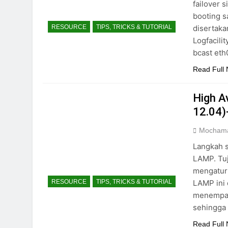
failover s
booting s
disertaka
RESOURCE
TIPS, TRICKS & TUTORIAL
Logfacili
bcast eth
Read Full
High A
12.04)
Mochama
Langkah s
LAMP. Tuj
mengatur
LAMP ini 
RESOURCE
TIPS, TRICKS & TUTORIAL
menempat
sehingga 
Read Full