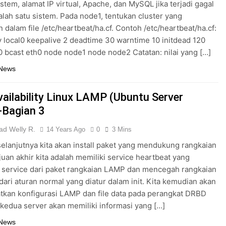
istem, alamat IP virtual, Apache, dan MySQL jika terjadi gagal
alah satu sistem. Pada node1, tentukan cluster yang
n dalam file /etc/heartbeat/ha.cf. Contoh /etc/heartbeat/ha.cf:
ty local0 keepalive 2 deadtime 30 warntime 10 initdead 120
0 bcast eth0 node node1 node node2 Catatan: nilai yang […]
 News
vailability Linux LAMP (Ubuntu Server
-Bagian 3
d Welly R.
14 Years Ago
0
3 Mins
elanjutnya kita akan install paket yang mendukung rangkaian
uan akhir kita adalah memiliki service heartbeat yang
 service dari paket rangkaian LAMP dan mencegah rangkaian
dari aturan normal yang diatur dalam init. Kita kemudian akan
kan konfigurasi LAMP dan file data pada perangkat DRBD
kedua server akan memiliki informasi yang […]
 News