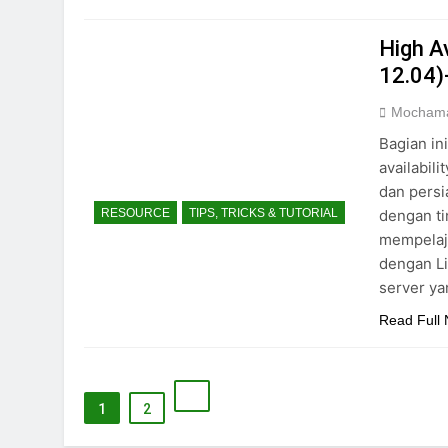
High A
12.04)
Mochama
Bagian in
availabil
dan persi
dengan tin
RESOURCE
TIPS, TRICKS & TUTORIAL
mempelaja
dengan L
server ya
Read Full
1
2