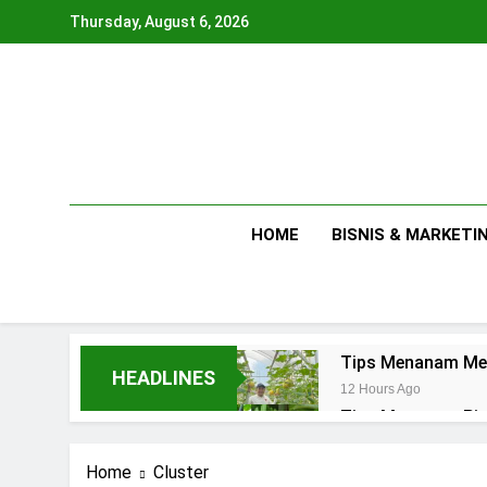
Skip
Thursday, August 6, 2026
to
content
HOME
BISNIS & MARKETI
Tips Menanam Mel
HEADLINES
12 Hours Ago
Tips Menanam Pisa
2 Days Ago
5 Tips Belajar Pe
Home
Cluster