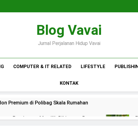
Blog Vavai
Jurnal Perjalanan Hidup Vavai
NG
COMPUTER & IT RELATED
LIFESTYLE
PUBLISHI
KONTAK
on Premium di Polibag Skala Rumahan
ng : Pentingnya Memilih Bibit yang Bagus
P
3
ngetahuan Baru Bidang Pertanian dan Peternakan