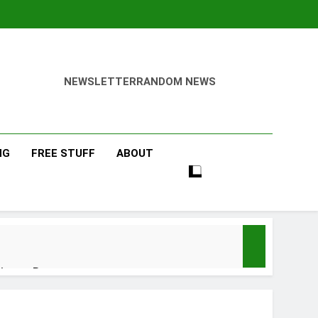
NEWSLETTER
RANDOM NEWS
NG
FREE STUFF
ABOUT
isang Barangan
 Days Ago