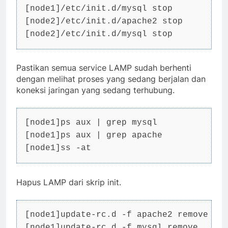
[node1]/etc/init.d/mysql stop

[node2]/etc/init.d/apache2 stop

[node2]/etc/init.d/mysql stop
Pastikan semua service LAMP sudah berhenti
dengan melihat proses yang sedang berjalan dan
koneksi jaringan yang sedang terhubung.
[node1]ps aux | grep mysql

[node1]ps aux | grep apache

[node1]ss -at
Hapus LAMP dari skrip init.
[node1]update-rc.d -f apache2 remove

[node1]update-rc.d -f mysql remove
