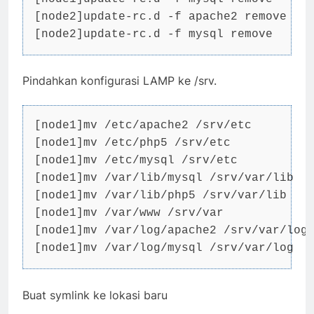
[node2]update-rc.d -f apache2 remove

[node2]update-rc.d -f mysql remove
Pindahkan konfigurasi LAMP ke /srv.
[node1]mv /etc/apache2 /srv/etc

[node1]mv /etc/php5 /srv/etc

[node1]mv /etc/mysql /srv/etc

[node1]mv /var/lib/mysql /srv/var/lib

[node1]mv /var/lib/php5 /srv/var/lib

[node1]mv /var/www /srv/var

[node1]mv /var/log/apache2 /srv/var/log

[node1]mv /var/log/mysql /srv/var/log
Buat symlink ke lokasi baru