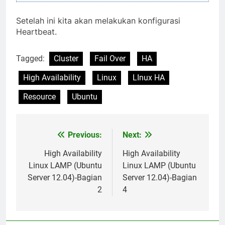
Setelah ini kita akan melakukan konfigurasi
Heartbeat.
Tagged:
Cluster
Fail Over
HA
High Availability
Linux
LInux HA
Resource
Ubuntu
Previous:
Next:
Post
navigation
High Availability
High Availability
Linux LAMP (Ubuntu
Linux LAMP (Ubuntu
Server 12.04)-Bagian
Server 12.04)-Bagian
2
4