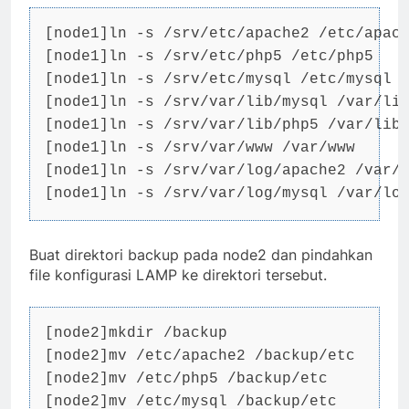
[node1]ln -s /srv/etc/apache2 /etc/apach
[node1]ln -s /srv/etc/php5 /etc/php5

[node1]ln -s /srv/etc/mysql /etc/mysql

[node1]ln -s /srv/var/lib/mysql /var/lib
[node1]ln -s /srv/var/lib/php5 /var/lib/
[node1]ln -s /srv/var/www /var/www

[node1]ln -s /srv/var/log/apache2 /var/l
[node1]ln -s /srv/var/log/mysql /var/lo
Buat direktori backup pada node2 dan pindahkan
file konfigurasi LAMP ke direktori tersebut.
[node2]mkdir /backup

[node2]mv /etc/apache2 /backup/etc

[node2]mv /etc/php5 /backup/etc

[node2]mv /etc/mysql /backup/etc
