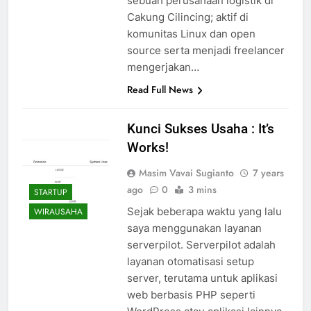
sebuah perusahaan logistik di
Cakung Cilincing; aktif di
komunitas Linux dan open
source serta menjadi freelancer
mengerjakan…
Read Full News
Kunci Sukses Usaha : It’s
Works!
Masim Vavai Sugianto
7 years
ago
0
3 mins
STARTUP
Sejak beberapa waktu yang lalu
WIRAUSAHA
saya menggunakan layanan
serverpilot. Serverpilot adalah
layanan otomatisasi setup
server, terutama untuk aplikasi
web berbasis PHP seperti