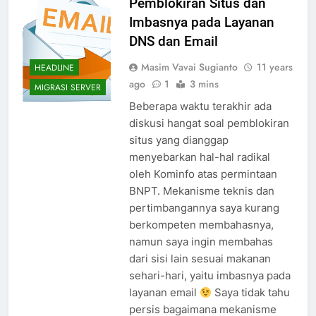
Pemblokiran Situs dan
Imbasnya pada Layanan
DNS dan Email
Masim Vavai Sugianto
11 years
HEADLINE
ago
1
3 mins
MIGRASI SERVER
Beberapa waktu terakhir ada
diskusi hangat soal pemblokiran
situs yang dianggap
menyebarkan hal-hal radikal
oleh Kominfo atas permintaan
BNPT. Mekanisme teknis dan
pertimbangannya saya kurang
berkompeten membahasnya,
namun saya ingin membahas
dari sisi lain sesuai makanan
sehari-hari, yaitu imbasnya pada
layanan email
Saya tidak tahu
persis bagaimana mekanisme