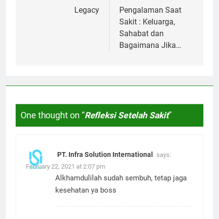
navigation
Legacy
Pengalaman Saat
Sakit : Keluarga,
Sahabat dan
Bagaimana Jika…
One thought on “
Refleksi Setelah Sakit
”
PT. Infra Solution International
says:
February 22, 2021 at 2:07 pm
Alkhamdulilah sudah sembuh, tetap jaga
kesehatan ya boss