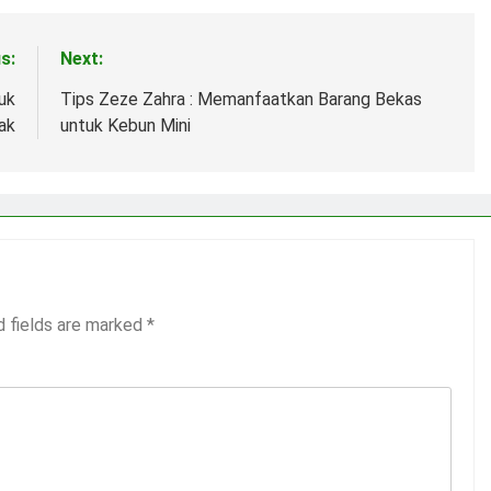
s:
Next:
uk
Tips Zeze Zahra : Memanfaatkan Barang Bekas
ak
untuk Kebun Mini
d fields are marked
*