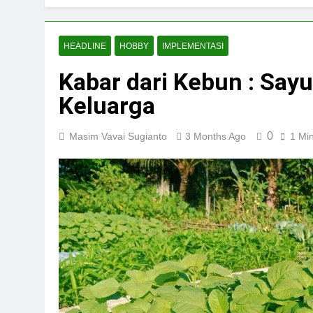
HEADLINE
HOBBY
IMPLEMENTASI
Kabar dari Kebun : Say
Keluarga
0
Masim Vavai Sugianto
3 Months Ago
1 Mi