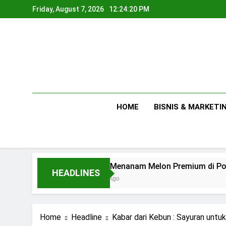
Skip
Friday, August 7, 2026
12:24:21 PM
to
content
HOME
BISNIS & MARKETI
Tips Menanam Melon Premium di Polibag Skala Ru
HEADLINES
1 Day Ago
Home
Headline
Kabar dari Kebun : Sayuran untu