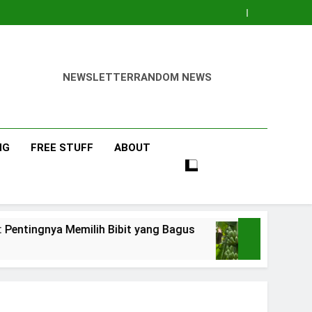
NEWSLETTER
RANDOM NEWS
NG
FREE STUFF
ABOUT
milih Bibit yang Bagus
Pisang Barangan
3 Days Ago