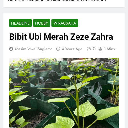
HEADLINE
HOBBY
WIRAUSAHA
Bibit Ubi Merah Zeze Zahra
0
Masim Vavai Sugianto
4 Years Ago
1 Mins