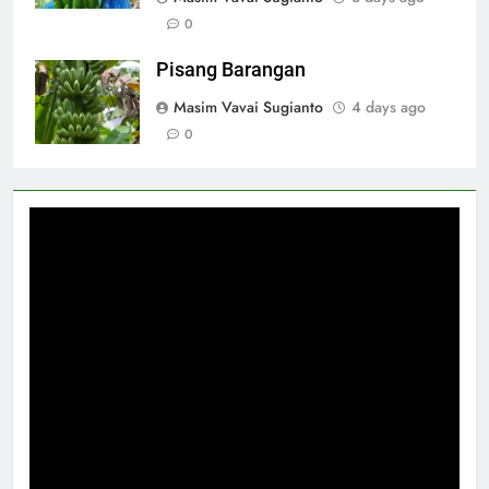
0
Pisang Barangan
Masim Vavai Sugianto
4 days ago
0