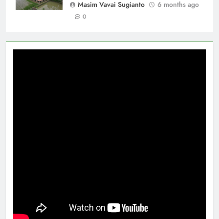
Masim Vavai Sugianto
6 months ago
0