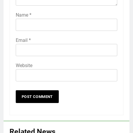
Name
*
Email
*
Website
Related News