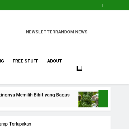
NEWSLETTER
RANDOM NEWS
NG
FREE STUFF
ABOUT
h Bibit yang Bagus
Pisang Barangan
3 Days Ago
erap Terlupakan