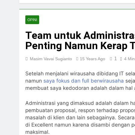
OPINI
Team untuk Administras
Penting Namun Kerap 
1
Masim Vavai Sugianto
15 Years Ago
4 Min
Setelah menjalani wirausaha dibidang IT sel
namun
saya fokus dan full berwirausaha
seja
membuat saya kedodoran adalah dalam hal a
Administrasi yang dimaksud adalah dalam ha
pembuatan proposal, respon terhadap proposa
masalah di klien dan lain sebagainya. Secara 
di Excellent namun karena disambi dengan pe
maksimal.