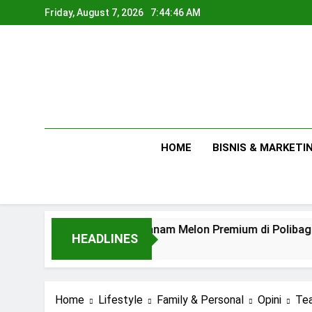
Skip
Friday, August 7, 2026
7:44:47 AM
to
content
HOME
BISNIS & MARKETI
Tips Menanam Melon Premium di Polibag Skala Rumah
HEADLINES
1 Day Ago
Home
Lifestyle
Family & Personal
Opini
Tea