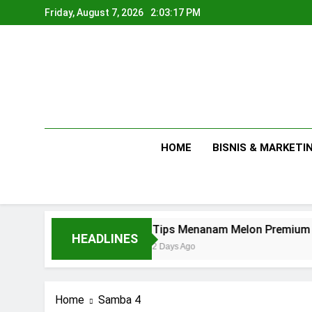
Skip
Friday, August 7, 2026
2:03:18 PM
to
content
HOME
BISNIS & MARKETI
Tips Menanam Melon Premium di Polibag Sk
HEADLINES
2 Days Ago
Home
Samba 4