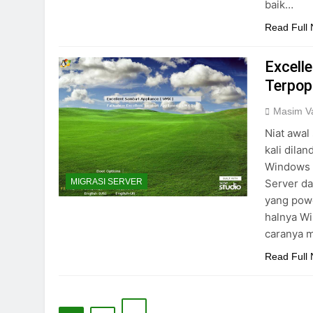
baik…
Read Full
Excell
Terpop
Masim Va
Niat awal
kali dila
Windows S
Server da
MIGRASI SERVER
yang powe
halnya Wi
caranya 
Read Full