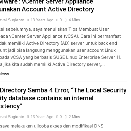
Mware : vCenter Server Appliance
nakan Account Active Directory
vai Sugianto
13 Years Ago
0
4 Mins
kel sebelumnya, saya menuliskan Tips Membuat User
ada vCenter Server Appliance (vCSA). Cara ini bermanfaat
 tidak memiliki Active Directory (AD) server untuk back end
unt jadi bisa langsung menggunakan user account Linux
pada vCSA yang berbasis SUSE Linux Enterprise Server 11.
 jika kita sudah memiliki Active Directory server,…
 News
 Directory Samba 4 Error, “The Local Security
ity database contains an internal
istency”
vai Sugianto
13 Years Ago
0
2 Mins
saya melakukan ujicoba akses dan modifikasi DNS