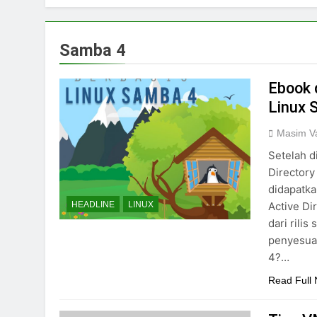
Samba 4
Ebook 
Linux 
Masim Va
Setelah d
Directory
didapatka
Active Di
HEADLINE
LINUX
dari rili
penyesua
4?…
Read Full