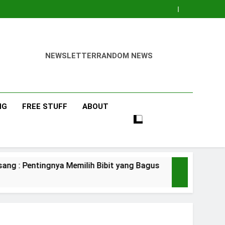
NEWSLETTER
RANDOM NEWS
NG
FREE STUFF
ABOUT
nya Memilih Bibit yang Bagus
Pisang Barang
4 Days Ago