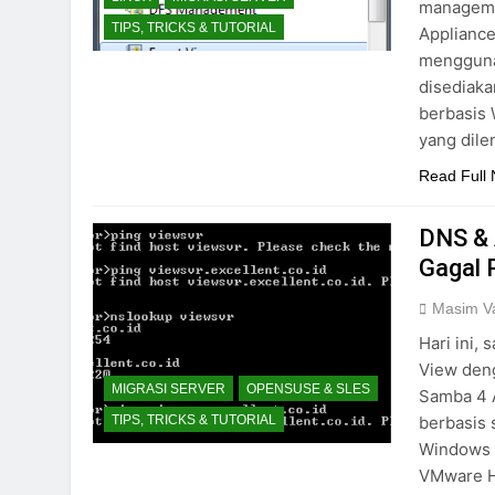
managemen
TIPS, TRICKS & TUTORIAL
Appliance
mengguna
disediaka
berbasis
yang dile
Read Full
DNS & 
Gagal 
Masim Va
Hari ini,
View den
MIGRASI SERVER
OPENSUSE & SLES
Samba 4 A
berbasis 
TIPS, TRICKS & TUTORIAL
Windows 7
VMware H