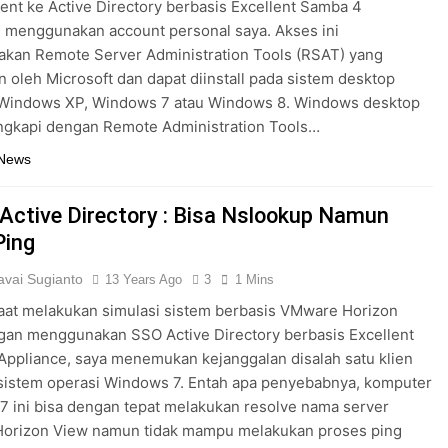
t ke Active Directory berbasis Excellent Samba 4
 menggunakan account personal saya. Akses ini
kan Remote Server Administration Tools (RSAT) yang
n oleh Microsoft dan dapat diinstall pada sistem desktop
 Windows XP, Windows 7 atau Windows 8. Windows desktop
ngkapi dengan Remote Administration Tools…
 News
Active Directory : Bisa Nslookup Namun
Ping
vai Sugianto
13 Years Ago
3
1 Mins
 saat melakukan simulasi sistem berbasis VMware Horizon
gan menggunakan SSO Active Directory berbasis Excellent
ppliance, saya menemukan kejanggalan disalah satu klien
sistem operasi Windows 7. Entah apa penyebabnya, komputer
 ini bisa dengan tepat melakukan resolve nama server
orizon View namun tidak mampu melakukan proses ping