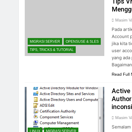
Tips V
Menggu
Masim Va
Pada arti
Account p
MIGRASI SERVER
OPENSUSE & SLES
jika kita
user acco
TIPS, TRICKS & TUTORIAL
yang ada 
Bagaimana
Read Full
Active
Author
incons
Masim Va
Semalam 
LINUX
MIGRASI SERVER