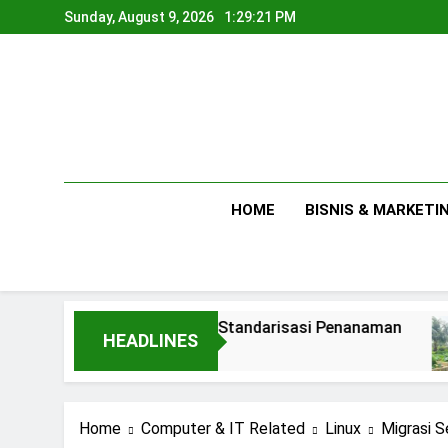
Skip
Sunday, August 9, 2026
1:29:22 PM
to
content
HOME
BISNIS & MARKETI
Membuat Standarisasi Penanaman
Antara 
HEADLINES
2 Days Ago
3 Days Ago
Home
Computer & IT Related
Linux
Migrasi S