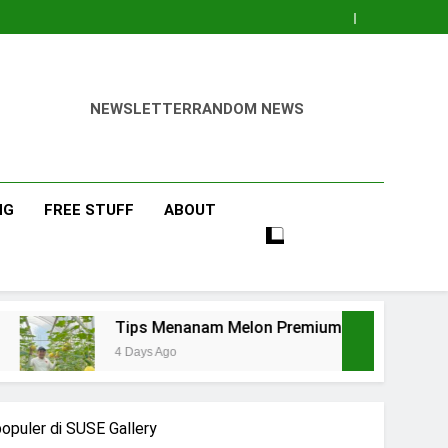
NEWSLETTER
RANDOM NEWS
NG
FREE STUFF
ABOUT
s Menanam Melon Premium di Polibag Skala Rumahan
ys Ago
opuler di SUSE Gallery