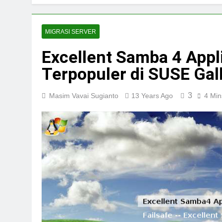
MIGRASI SERVER
Excellent Samba 4 Appl
Terpopuler di SUSE Gal
3
Masim Vavai Sugianto
13 Years Ago
4 Min