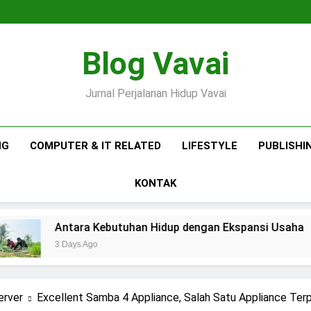
Tips
Menanam
Pertanian
Melon
Jalan,
Membuat
Premium
Petani
Standarisasi
Antara
Blog Vavai
di
Jalan-
Penanaman
Kebutuhan
Tips
Polibag
Jalan?
Hidup
Menanam
Pertanian
Skala
dengan
Melon
Jalan,
Membuat
Jurnal Perjalanan Hidup Vavai
Rumahan
Ekspansi
Premium
Petani
Standarisasi
Antara
Usaha
di
Jalan-
Penanaman
Kebutuhan
Tips
Polibag
Jalan?
Hidup
Menanam
Skala
dengan
Melon
Rumahan
Ekspansi
Premium
NG
COMPUTER & IT RELATED
LIFESTYLE
PUBLISHI
Usaha
di
Polibag
Skala
KONTAK
Rumahan
Kebutuhan Hidup dengan Ekspansi Usaha
Tip
4 Da
erver
Excellent Samba 4 Appliance, Salah Satu Appliance Terp