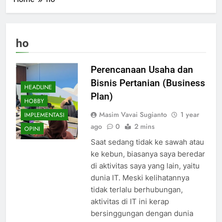
ho
Perencanaan Usaha dan
Bisnis Pertanian (Business
HEADLINE
Plan)
HOBBY
Masim Vavai Sugianto
1 year
IMPLEMENTASI
ago
0
2 mins
OPINI
Saat sedang tidak ke sawah atau
ke kebun, biasanya saya beredar
di aktivitas saya yang lain, yaitu
dunia IT. Meski kelihatannya
tidak terlalu berhubungan,
aktivitas di IT ini kerap
bersinggungan dengan dunia