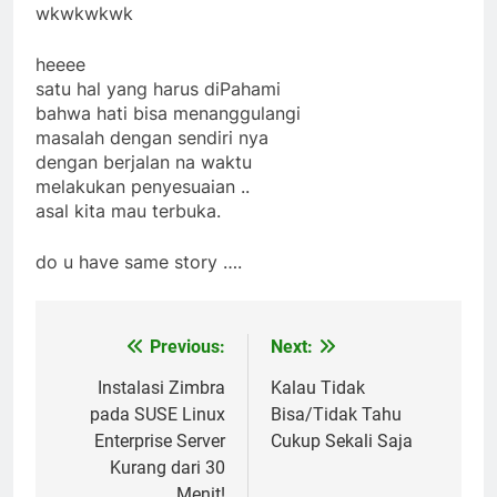
wkwkwkwk
heeee
satu hal yang harus diPahami
bahwa hati bisa menanggulangi
masalah dengan sendiri nya
dengan berjalan na waktu
melakukan penyesuaian ..
asal kita mau terbuka.
do u have same story ….
Previous:
Next:
Post
navigation
Instalasi Zimbra
Kalau Tidak
pada SUSE Linux
Bisa/Tidak Tahu
Enterprise Server
Cukup Sekali Saja
Kurang dari 30
Menit!