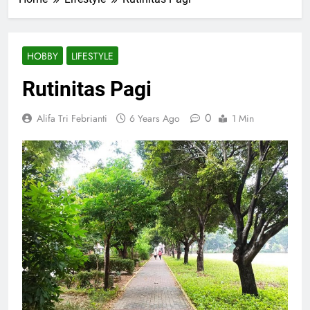
HOBBY
LIFESTYLE
Rutinitas Pagi
0
Alifa Tri Febrianti
6 Years Ago
1 Min