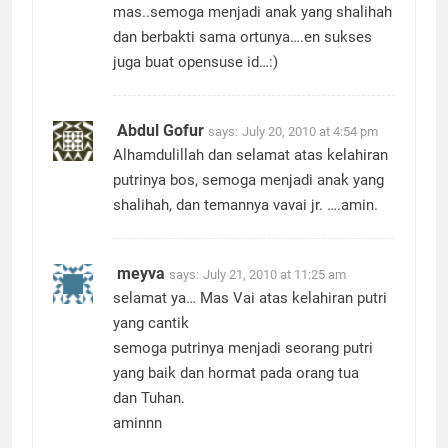
mas..semoga menjadi anak yang shalihah
dan berbakti sama ortunya….en sukses
juga buat opensuse id…:)
Abdul Gofur
says:
July 20, 2010 at 4:54 pm
Alhamdulillah dan selamat atas kelahiran
putrinya bos, semoga menjadi anak yang
shalihah, dan temannya vavai jr. ….amin.
meyva
says:
July 21, 2010 at 11:25 am
selamat ya… Mas Vai atas kelahiran putri
yang cantik
semoga putrinya menjadi seorang putri
yang baik dan hormat pada orang tua
dan Tuhan.
aminnn