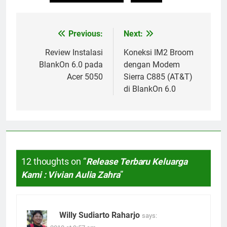
Previous:
Next:
Post
navigation
Review Instalasi
Koneksi IM2 Broom
BlankOn 6.0 pada
dengan Modem
Acer 5050
Sierra C885 (AT&T)
di BlankOn 6.0
12 thoughts on “
Release Terbaru Keluarga
Kami : Vivian Aulia Zahra
”
Willy Sudiarto Raharjo
says: