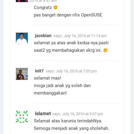
July 16, 2010 at 9:57 am
Congratz
pas banget dengan rilis OpenSUSE
jacobian
says:
July 16, 2010 at 11:14 am
selamat ya atas anak kedua nya.pasti
saat2 yg membahagiakan skrg ini.
init7
says:
July 16, 2010 at 7:05 pm
selamat mas!
moga jadi anak yg soleh dan
membanggakan!
islamet
says:
July 16, 2010 at 9:07 pm
Selamat atas karunia terindahNya.
Semoga menjadi anak yang sholehah.