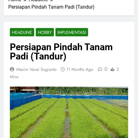
Persiapan Pindah Tanam Padi (Tandur)
HEADLINE
HOBBY
IMPLEMENTASI
Persiapan Pindah Tanam
Padi (Tandur)
0
Masim Vavai Sugianto
11 Months Ago
2
Mins