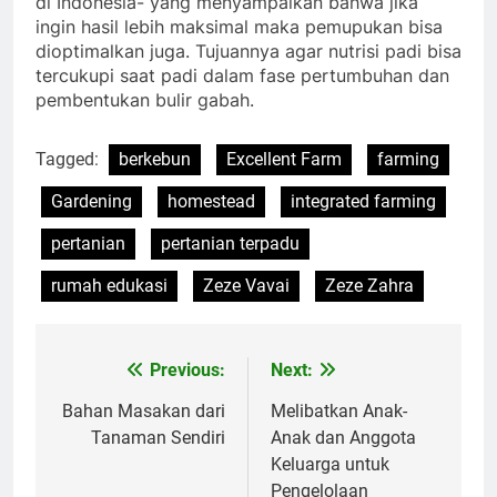
di Indonesia- yang menyampaikan bahwa jika
ingin hasil lebih maksimal maka pemupukan bisa
dioptimalkan juga. Tujuannya agar nutrisi padi bisa
tercukupi saat padi dalam fase pertumbuhan dan
pembentukan bulir gabah.
Tagged:
berkebun
Excellent Farm
farming
Gardening
homestead
integrated farming
pertanian
pertanian terpadu
rumah edukasi
Zeze Vavai
Zeze Zahra
Previous:
Next:
Post
navigation
Bahan Masakan dari
Melibatkan Anak-
Tanaman Sendiri
Anak dan Anggota
Keluarga untuk
Pengelolaan