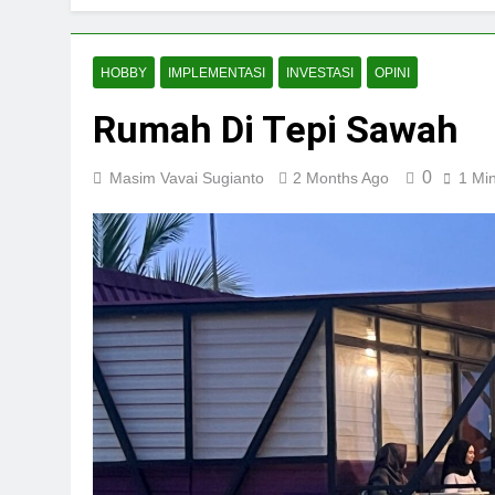
HOBBY
IMPLEMENTASI
INVESTASI
OPINI
Rumah Di Tepi Sawah
0
Masim Vavai Sugianto
2 Months Ago
1 Mi