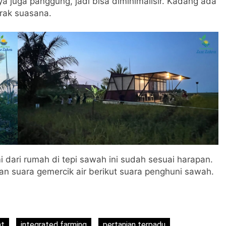
a juga panggung, jadi bisa diminimalisir. Kadang ada
rak suasana.
i dari rumah di tepi sawah ini sudah sesuai harapan.
an suara gemercik air berikut suara penghuni sawah.
ht
integrated farming
pertanian terpadu