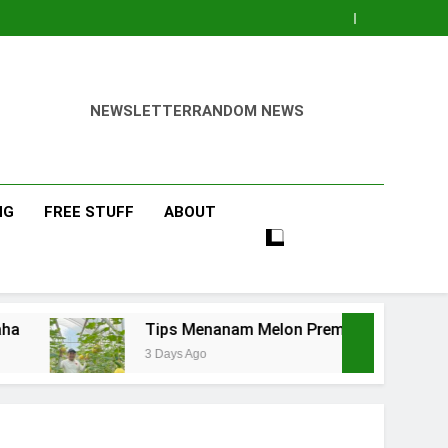
NEWSLETTER
RANDOM NEWS
NG
FREE STUFF
ABOUT
Tips Menanam Melon Premium di Polibag Skala Rumah
3 Days Ago