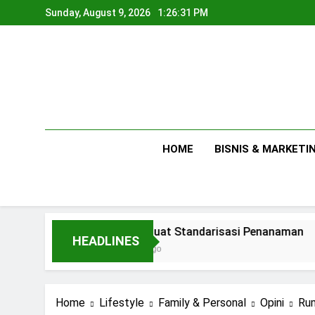
Skip
Sunday, August 9, 2026
1:26:32 PM
to
content
HOME
BISNIS & MARKETI
Membuat Standarisasi Penanaman
HEADLINES
1 Day Ago
Home
Lifestyle
Family & Personal
Opini
Rum