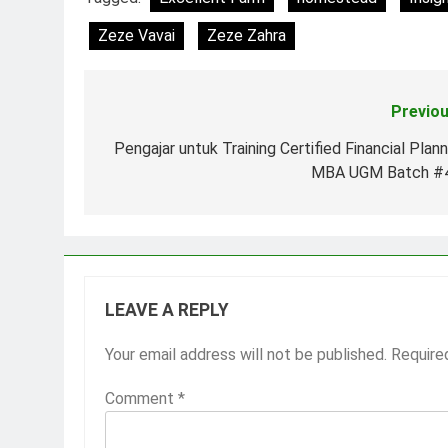
Zeze Vavai
Zeze Zahra
Previou
Post
navigation
Pengajar untuk Training Certified Financial Plann
MBA UGM Batch #
LEAVE A REPLY
Your email address will not be published.
Require
Comment
*