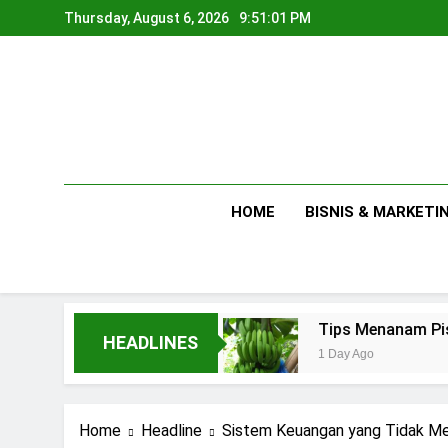
Skip
Thursday, August 6, 2026
9:51:02 PM
to
content
HOME
BISNIS & MARKETI
 Skala Rumahan
Tips Menanam Pisang : Penti
HEADLINES
1 Day Ago
Home
Headline
Sistem Keuangan yang Tidak M