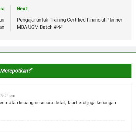
s:
Next:
ri
Pengajar untuk Training Certified Financial Planner
an
MBA UGM Batch #44
 Merepotkan?
”
t 9:54 pm
catatan keuangan secara detail, tapi betul juga keuangan