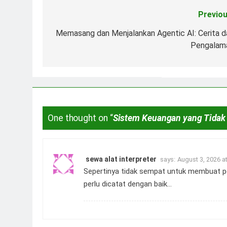
Previou
Post
navigation
Memasang dan Menjalankan Agentic AI: Cerita da
Pengalam
One thought on “
Sistem Keuangan yang Tidak
sewa alat interpreter
says:
August 3, 2026 a
Sepertinya tidak sempat untuk membuat pe
perlu dicatat dengan baik…