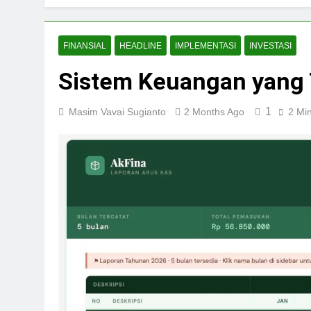
FINANSIAL
HEADLINE
IMPLEMENTASI
INVESTASI
Sistem Keuangan yang
1
Masim Vavai Sugianto
2 Months Ago
2 Mi