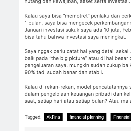
hutang dan kewajiban, asset serta investasi.
Kalau saya bisa “memotret” perilaku dan p
1 bulan, saya bisa mengecek perkembangann
Januari investasi sukuk saya ada 10 juta, Feb
bisa tahu bahwa investasi saya meningkat.
Saya nggak perlu catat hal yang detail sekal
baik pada “the big picture” atau di hal besa
pengeluaran saya, mungkin sudah cukup baik.
90% tadi sudah benar dan stabil.
Kalau di rekan-rekan, model pencatatannya
dalam pengelolaan keuangan pribadi dan ke
saat, setiap hari atau setiap bulan? Atau ma
Tagged:
AkFina
financial planning
Finansial