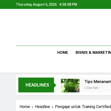
Skip
Thursday, August 6, 2026
4:58:09 PM
to
content
HOME
BISNIS & MARKETI
 Skala Rumahan
Tips Menanam Pisang : Penti
HEADLINES
1 Day Ago
Home
Headline
Pengajar untuk Training Certifi