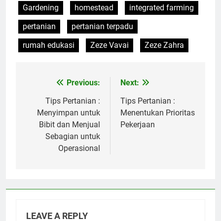
Gardening
homestead
integrated farming
pertanian
pertanian terpadu
rumah edukasi
Zeze Vavai
Zeze Zahra
Previous:
Next:
Post
navigation
Tips Pertanian :
Tips Pertanian :
Menyimpan untuk
Menentukan Prioritas
Bibit dan Menjual
Pekerjaan
Sebagian untuk
Operasional
LEAVE A REPLY