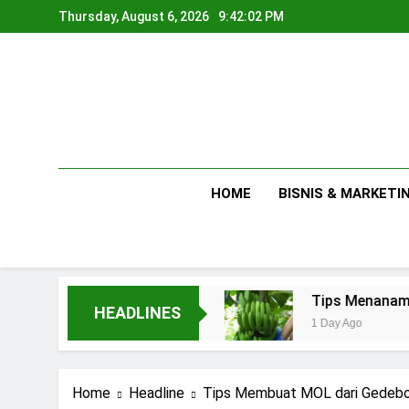
Skip
Thursday, August 6, 2026
9:42:03 PM
to
content
HOME
BISNIS & MARKETI
a Rumahan
Tips Menanam Pisang : Pentingnya
HEADLINES
1 Day Ago
Home
Headline
Tips Membuat MOL dari Gedebo