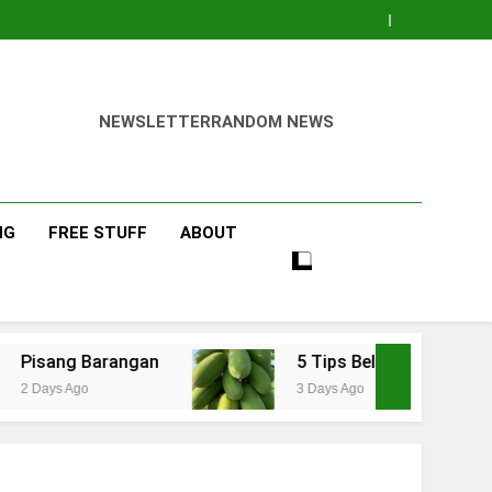
NEWSLETTER
RANDOM NEWS
NG
FREE STUFF
ABOUT
5 Tips Belajar Pengetahuan Baru Bidang Per
3 Days Ago