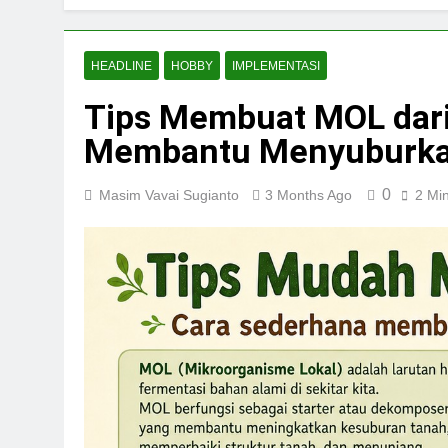
HEADLINE
HOBBY
IMPLEMENTASI
Tips Membuat MOL dar
Membantu Menyuburka
0
Masim Vavai Sugianto
3 Months Ago
2 Mi