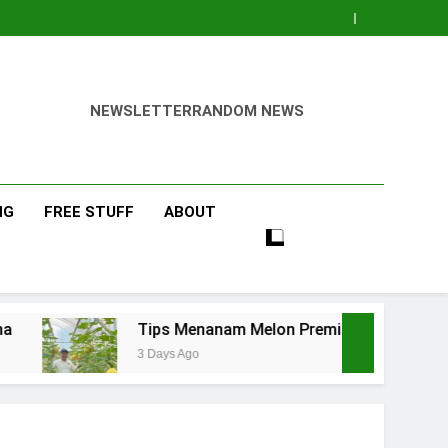
NEWSLETTER
RANDOM NEWS
NG
FREE STUFF
ABOUT
Tips Menanam Melon Premium di Polibag Skala Rumahan
3 Days Ago