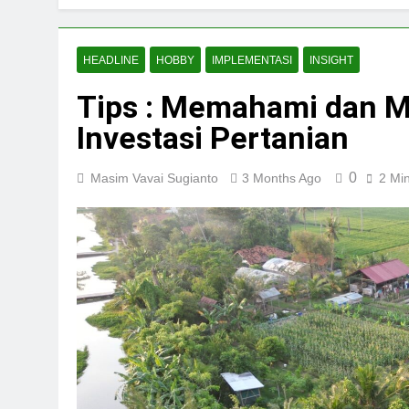
HEADLINE
HOBBY
IMPLEMENTASI
INSIGHT
Tips : Memahami dan M
Investasi Pertanian
0
Masim Vavai Sugianto
3 Months Ago
2 Mi