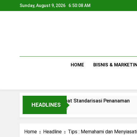
Skip
Sunday, August 9, 2026
6:50:09 AM
to
content
HOME
BISNIS & MARKETI
Membuat Standarisasi Penanaman
An
HEADLINES
1 Day Ago
2 D
Home
Headline
Tips : Memahami dan Menyiasati