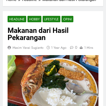
HEADLINE
HOBBY
LIFESTYLE
OPINI
Makanan dari Hasil
Pekarangan
0
Masim Vavai Sugianto
1 Year Ago
1 Mins