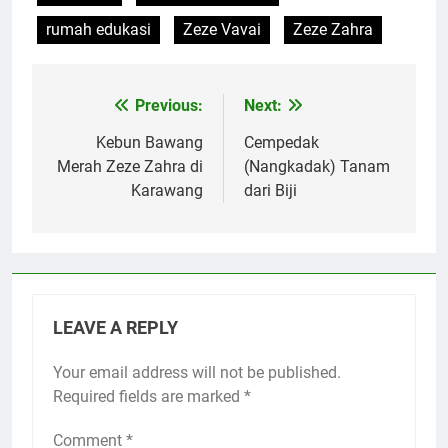
rumah edukasi
Zeze Vavai
Zeze Zahra
Previous:
Next:
Post
navigation
Kebun Bawang
Cempedak
Merah Zeze Zahra di
(Nangkadak) Tanam
Karawang
dari Biji
LEAVE A REPLY
Your email address will not be published.
Required fields are marked
*
Comment
*