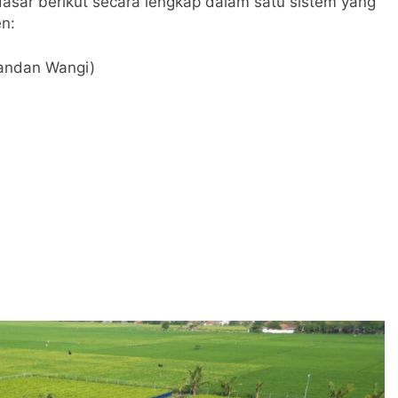
asar berikut secara lengkap dalam satu sistem yang
en:
Pandan Wangi)