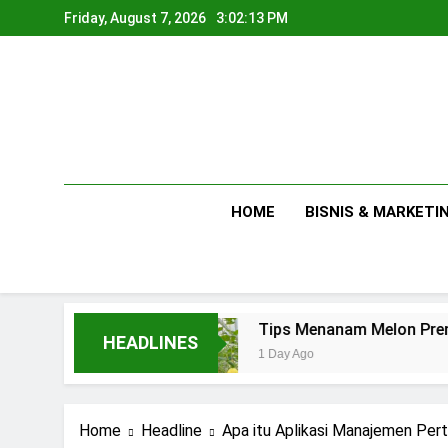
Skip
Friday, August 7, 2026
3:02:15 PM
to
content
HOME
BISNIS & MARKETI
Tips Menanam Melon Premium di Polibag Skal
HEADLINES
1 Day Ago
Home
Headline
Apa itu Aplikasi Manajemen Pert