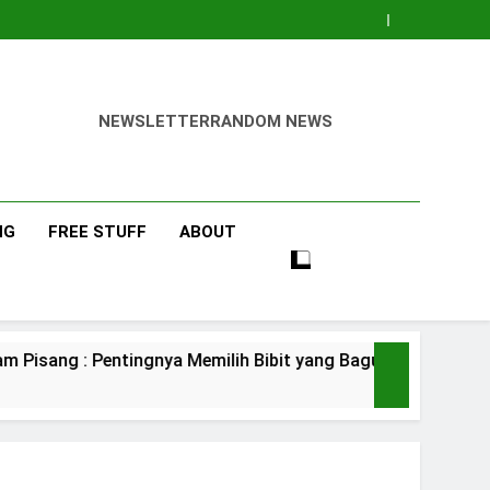
NEWSLETTER
RANDOM NEWS
NG
FREE STUFF
ABOUT
 Memilih Bibit yang Bagus
Pisang Barangan
3 Days Ago