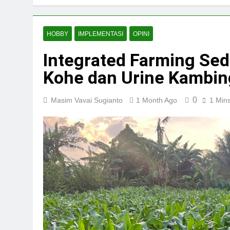
HOBBY
IMPLEMENTASI
OPINI
Integrated Farming Sed
Kohe dan Urine Kambin
0
Masim Vavai Sugianto
1 Month Ago
1 Min