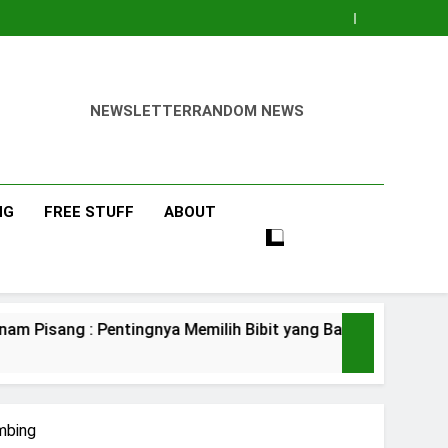
NEWSLETTER
RANDOM NEWS
NG
FREE STUFF
ABOUT
tingnya Memilih Bibit yang Bagus
Pisang Ba
3 Days Ago
mbing