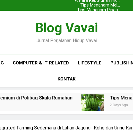
Antara Kebutuhan Hidup
dengan Ekspansi Usaha
Tips Menanam Melon
Premium di Polibag Skala
Tips Menanam Pisang :
Pentingnya Memilih Bibit
Pisang Barangan
Rumahan
Antara Kebutuhan Hidup
yang Bagus
Blog Vavai
dengan Ekspansi Usaha
Tips Menanam Melon
Premium di Polibag Skala
Tips Menanam Pisang :
Pentingnya Memilih Bibit
Pisang Barangan
Rumahan
yang Bagus
Jurnal Perjalanan Hidup Vavai
NG
COMPUTER & IT RELATED
LIFESTYLE
PUBLISHI
KONTAK
g Skala Rumahan
Tips Menanam Pisang : Pen
2 Days Ago
egrated Farming Sederhana di Lahan Jagung : Kohe dan Urine Ka