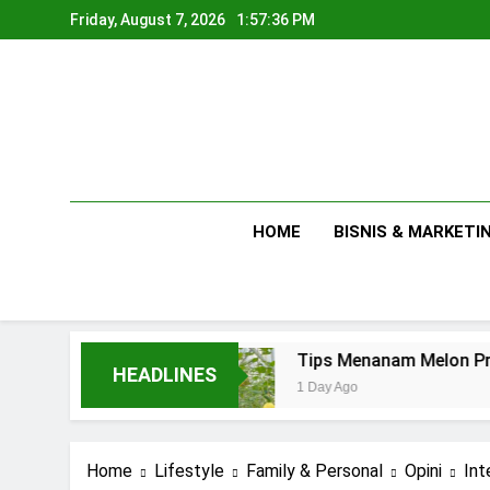
Skip
Friday, August 7, 2026
1:57:37 PM
to
content
HOME
BISNIS & MARKETI
aha
Tips Menanam Melon Premium di Poliba
HEADLINES
1 Day Ago
Home
Lifestyle
Family & Personal
Opini
Int