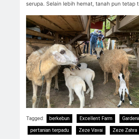
serupa. Selain lebih hemat, tanah pun tetap 
Tagged:
berkebun
Excellent Farm
Gardeni
pertanian terpadu
Zeze Vavai
Zeze Zahra