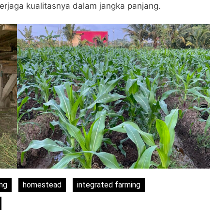
terjaga kualitasnya dalam jangka panjang.
ng
homestead
integrated farming