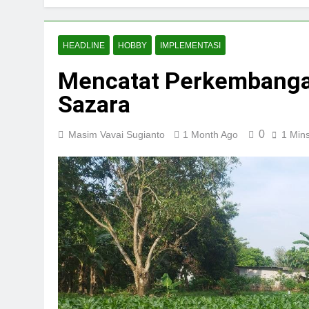
HEADLINE
HOBBY
IMPLEMENTASI
Mencatat Perkembanga
Sazara
0
Masim Vavai Sugianto
1 Month Ago
1 Min