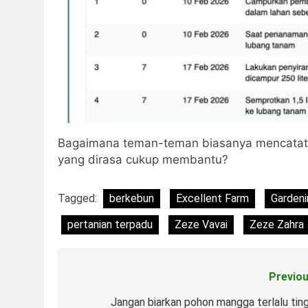
Bagaimana teman-teman biasanya mencatat a
yang dirasa cukup membantu?
Tagged:
berkebun
Excellent Farm
Gardeni
pertanian terpadu
Zeze Vavai
Zeze Zahra
Previou
Post
navigation
Jangan biarkan pohon mangga terlalu ting