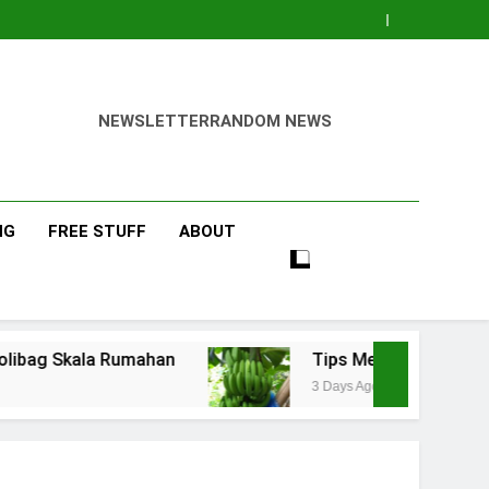
NEWSLETTER
RANDOM NEWS
NG
FREE STUFF
ABOUT
ahan
Tips Menanam Pisang : Pentingnya Memi
3 Days Ago