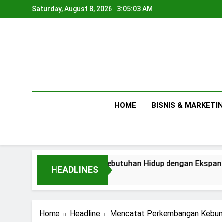
Skip
Saturday, August 8, 2026
3:05:05 AM
to
content
HOME
BISNIS & MARKETI
Antara Kebutuhan Hidup dengan Ekspansi Usaha
HEADLINES
1 Day Ago
Home
Headline
Mencatat Perkembangan Kebun