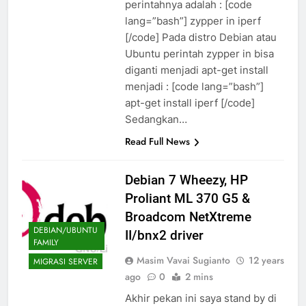
perintahnya adalah : [code
lang=”bash”] zypper in iperf
[/code] Pada distro Debian atau
Ubuntu perintah zypper in bisa
diganti menjadi apt-get install
menjadi : [code lang=”bash”]
apt-get install iperf [/code]
Sedangkan…
Read Full News
Debian 7 Wheezy, HP
Proliant ML 370 G5 &
Broadcom NetXtreme
DEBIAN/UBUNTU
II/bnx2 driver
FAMILY
Masim Vavai Sugianto
12 years
MIGRASI SERVER
ago
0
2 mins
Akhir pekan ini saya stand by di