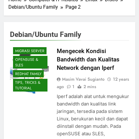
Debian/Ubuntu Family
Page 2
Debian/Ubuntu Family
DEBIAN/UBUNTU
FAMILY
Mengecek Kondisi
MIGRASI SERVER
Bandwidth dan Kualitas
OPENSUSE &
SLES
Network dengan Iperf
REDHAT FAMILY
Masim Vavai Sugianto
12 years
TIPS, TRICKS &
ago
1
2 mins
TUTORIAL
Iperf adalah alat untuk mengukur
bandwidth dan kualitas link
jaringan, tersedia pada sistem
Linux, berukuran kecil dan dapat
diinstall dengan mudah. Pada
openSUSE atau SLES,