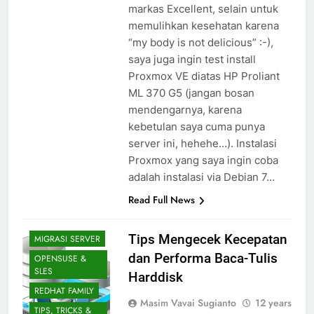
markas Excellent, selain untuk
memulihkan kesehatan karena
“my body is not delicious” :-),
saya juga ingin test install
Proxmox VE diatas HP Proliant
ML 370 G5 (jangan bosan
mendengarnya, karena
kebetulan saya cuma punya
server ini, hehehe…). Instalasi
Proxmox yang saya ingin coba
adalah instalasi via Debian 7…
Read Full News
DEBIAN/UBUNTU
FAMILY
Tips Mengecek Kecepatan
MIGRASI SERVER
dan Performa Baca-Tulis
OPENSUSE &
SLES
Harddisk
REDHAT FAMILY
Masim Vavai Sugianto
12 years
TIPS, TRICKS &