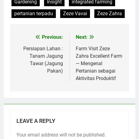
Gardening
Insight
integrated farming
pertanian terpadu
Zeze Vavai
Zeze Zahra
Previous:
Next:
Post
navigation
Persiapan Lahan :
Farm Visit Zeze
Tanam Jagung
Zahra Excellent Farm
Tawar (Jagung
— Mengenal
Pakan)
Pertanian sebagai
Aktivitas Produktif
LEAVE A REPLY
Your email address will not be published.