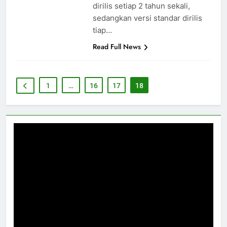
dirilis setiap 2 tahun sekali,
sedangkan versi standar dirilis
tiap…
Read Full News
1
…
16
17
18