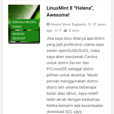
LinuxMint 8 “Helena”,
Awesome!
DEBIAN/UBUNTU
Masim Vavai Sugianto
17 years
FAMILY
ago
7
2 mins
MIGRASI
Jika saya dulu ditanya apa distro
DESKTOP
yang jadi preferensi utama saya
selain openSUSE/SLES, maka
saya akan menjawab Centos
untuk distro Server dan
PCLinuxOS sebagai distro
pilihan untuk desktop. Meski
pernah menggunakan distro-
distro lain selama beberapa
bulan atau tahun, saya relatif
lebih akrab dengan keduanya.
Ketika kemarin ada kesempatan
download ISO, saya