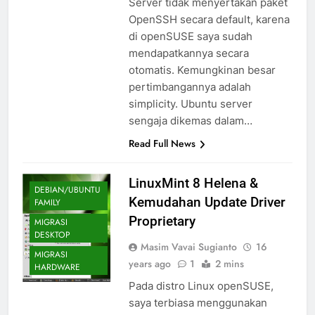
Server tidak menyertakan paket
OpenSSH secara default, karena
di openSUSE saya sudah
mendapatkannya secara
otomatis. Kemungkinan besar
pertimbangannya adalah
simplicity. Ubuntu server
sengaja dikemas dalam…
Read Full News
LinuxMint 8 Helena &
DEBIAN/UBUNTU
Kemudahan Update Driver
FAMILY
Proprietary
MIGRASI
DESKTOP
Masim Vavai Sugianto
16
MIGRASI
years ago
1
2 mins
HARDWARE
Pada distro Linux openSUSE,
saya terbiasa menggunakan