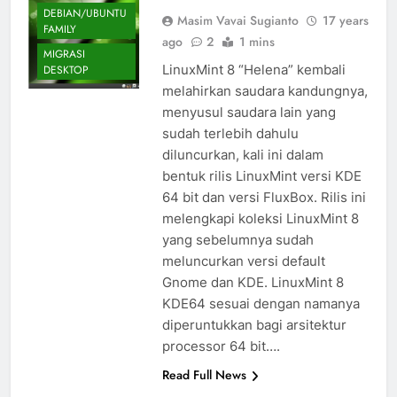
DEBIAN/UBUNTU
Masim Vavai Sugianto
17 years
FAMILY
ago
2
1 mins
MIGRASI
LinuxMint 8 “Helena” kembali
DESKTOP
melahirkan saudara kandungnya,
menyusul saudara lain yang
sudah terlebih dahulu
diluncurkan, kali ini dalam
bentuk rilis LinuxMint versi KDE
64 bit dan versi FluxBox. Rilis ini
melengkapi koleksi LinuxMint 8
yang sebelumnya sudah
meluncurkan versi default
Gnome dan KDE. LinuxMint 8
KDE64 sesuai dengan namanya
diperuntukkan bagi arsitektur
processor 64 bit….
Read Full News