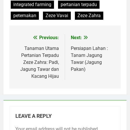
integrated farming
pertanian terpadu
peternakan
Zeze Vavai
Zeze Zahra
Previous:
Next:
Post
navigation
Tanaman Utama
Persiapan Lahan :
Pertanian Terpadu
Tanam Jagung
Zeze Zahra: Padi,
Tawar (Jagung
Jagung Tawar dan
Pakan)
Kacang Hijau
LEAVE A REPLY
Your email address will not be published.