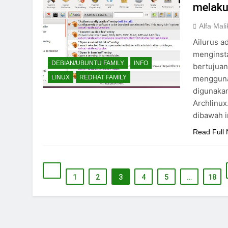
melaku
Alfa Mali
Ailurus 
menginsta
DEBIAN/UBUNTU FAMILY
INFO
bertujuan
mengguna
LINUX
REDHAT FAMILY
digunakan
Archlinux
dibawah in
Read Full
1
2
3
4
5
…
18