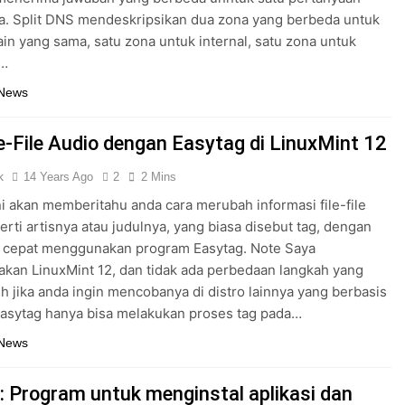
a. Split DNS mendeskripsikan dua zona yang berbeda untuk
in yang sama, satu zona untuk internal, satu zona untuk
l…
 News
le-File Audio dengan Easytag di LinuxMint 12
k
14 Years Ago
2
2 Mins
ini akan memberitahu anda cara merubah informasi file-file
erti artisnya atau judulnya, yang biasa disebut tag, dengan
g cepat menggunakan program Easytag. Note Saya
an LinuxMint 12, dan tidak ada perbedaan langkah yang
auh jika anda ingin mencobanya di distro lainnya yang berbasis
asytag hanya bisa melakukan proses tag pada…
 News
s: Program untuk menginstal aplikasi dan