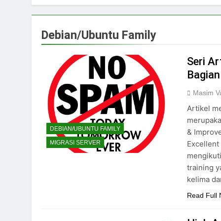
Debian/Ubuntu Family
Seri A
Bagian
Masim Va
Artikel m
merupakan
DEBIAN/UBUNTU FAMILY
& Improve
Excellent
MIGRASI SERVER
mengikuti
training 
kelima da
Read Full