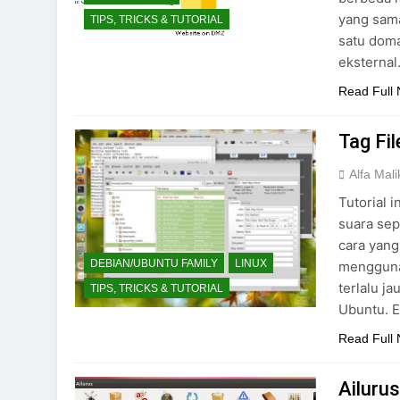
yang sam
TIPS, TRICKS & TUTORIAL
satu doma
eksterna
Read Full
Tag Fi
Alfa Mali
Tutorial 
suara sep
cara yan
DEBIAN/UBUNTU FAMILY
LINUX
menggunak
terlalu j
TIPS, TRICKS & TUTORIAL
Ubuntu. E
Read Full
Ailuru