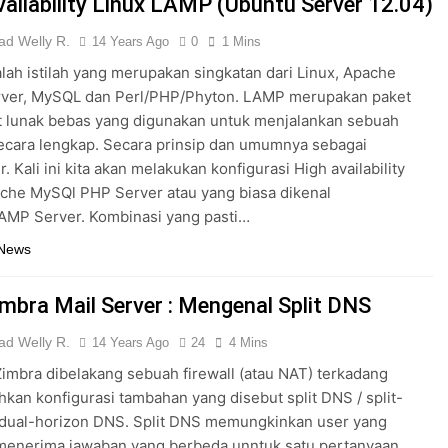
vailability Linux LAMP (Ubuntu Server 12.04)
d Welly R.
14 Years Ago
0
1 Mins
ah istilah yang merupakan singkatan dari Linux, Apache
ver, MySQL dan Perl/PHP/Phyton. LAMP merupakan paket
t lunak bebas yang digunakan untuk menjalankan sebuah
secara lengkap. Secara prinsip dan umumnya sebagai
. Kali ini kita akan melakukan konfigurasi High availability
che MySQl PHP Server atau yang biasa dikenal
AMP Server. Kombinasi yang pasti…
 News
imbra Mail Server : Mengenal Split DNS
d Welly R.
14 Years Ago
24
4 Mins
 Zimbra dibelakang sebuah firewall (atau NAT) terkadang
an konfigurasi tambahan yang disebut split DNS / split-
 dual-horizon DNS. Split DNS memungkinkan user yang
menerima jawaban yang berbeda unntuk satu pertanyaan