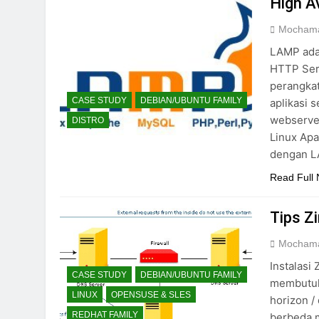
High A
Mochama
LAMP adal
HTTP Ser
perangka
CASE STUDY
DEBIAN/UBUNTU FAMILY
aplikasi 
webserver
DISTRO
Linux Apa
dengan L
Read Full
Tips Z
Mochama
Instalasi
CASE STUDY
DEBIAN/UBUNTU FAMILY
membutuhk
LINUX
OPENSUSE & SLES
horizon /
REDHAT FAMILY
berbeda 