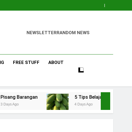
NEWSLETTER
RANDOM NEWS
NG
FREE STUFF
ABOUT
gan
5 Tips Belajar Pengetahuan Baru Bidang 
4 Days Ago