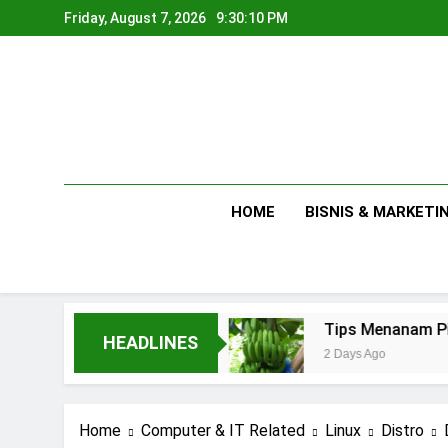
Skip
Friday, August 7, 2026
9:30:11 PM
to
content
HOME
BISNIS & MARKETI
ala Rumahan
Tips Menanam Pisang : Penting
HEADLINES
2 Days Ago
Home
Computer & IT Related
Linux
Distro