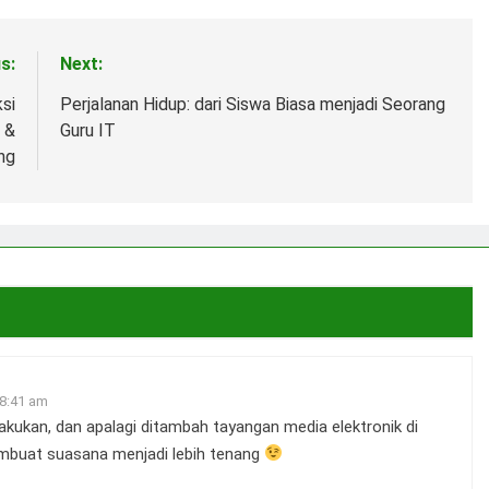
s:
Next:
si
Perjalanan Hidup: dari Siswa Biasa menjadi Seorang
 &
Guru IT
ing
 8:41 am
akukan, dan apalagi ditambah tayangan media elektronik di
mbuat suasana menjadi lebih tenang