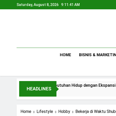
Skip
Saturday, August 8, 2026
9:11:43 AM
to
content
HOME
BISNIS & MARKETI
Antara Kebutuhan Hidup dengan Ekspansi Usaha
HEADLINES
1 Day Ago
Home
Lifestyle
Hobby
Bekerja di Waktu Shu