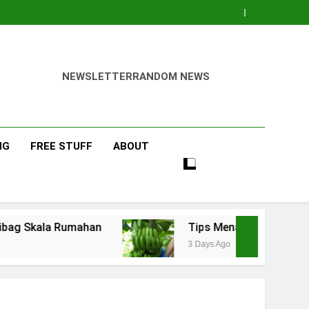
NEWSLETTER
RANDOM NEWS
NG
FREE STUFF
ABOUT
han
Tips Menanam Pisang : Pentingnya Memi
3 Days Ago