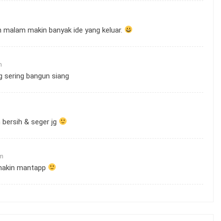
in malam makin banyak ide yang keluar.
m
g sering bangun siang
bersih & seger jg
pm
 makin mantapp