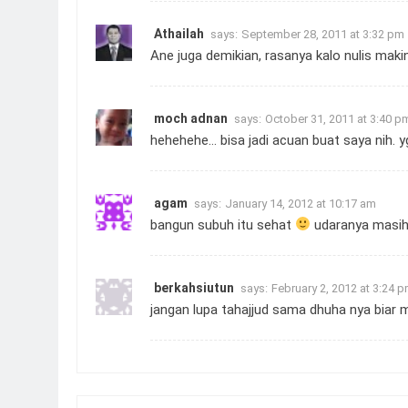
Athailah
says:
September 28, 2011 at 3:32 pm
Ane juga demikian, rasanya kalo nulis mak
moch adnan
says:
October 31, 2011 at 3:40 p
hehehehe… bisa jadi acuan buat saya nih. y
agam
says:
January 14, 2012 at 10:17 am
bangun subuh itu sehat
udaranya masih 
berkahsiutun
says:
February 2, 2012 at 3:24 
jangan lupa tahajjud sama dhuha nya biar